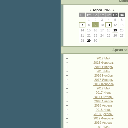
Кале
«
Апрель 2025
»
Пн
Вт
Ср
Чт
Пт
Сб
Вс
1
2
3
4
5
6
7
8
9
10
11
12
13
14
15
16
17
18
19
20
21
22
23
24
25
26
27
28
29
30
Архив за
2012 Май
2015 Февраль
2016 Январь
2016 Май
2016 Ноябрь
2017 Январь
2017 Февраль
2017 Май
2017 Июль
2017 Октябрь
2018 Январь
2018 Апрель
2018 Июль
2018 Декабрь
2019 Февраль
2019 Апрель
2019 Май