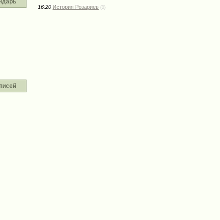
ндарь
16:20
История Розариев
(0)
писей