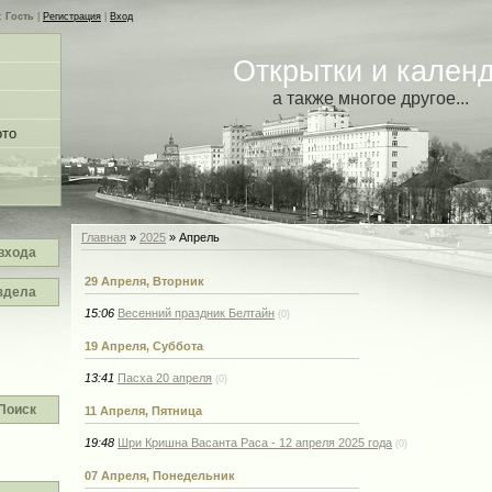
с
Гость
|
Регистрация
|
Вход
Открытки и календ
а также многое другое...
ото
Главная
»
2025
»
Апрель
входа
29 Апреля, Вторник
здела
15:06
Весенний праздник Белтайн
(0)
19 Апреля, Суббота
13:41
Пасха 20 апреля
(0)
Поиск
11 Апреля, Пятница
19:48
Шри Кришна Васанта Раса - 12 апреля 2025 года
(0)
07 Апреля, Понедельник