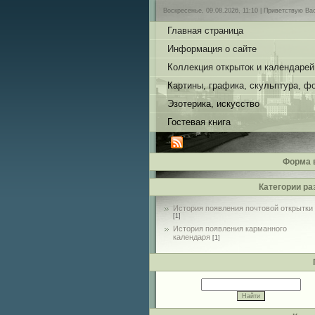
Воскресенье, 09.08.2026, 11:10 |
Приветствую Ва
Главная страница
Информация о сайте
Коллекция открыток и календарей
Картины, графика, скульптура, ф
Эзотерика, искусство
Гостевая книга
Форма 
Категории ра
История появления почтовой открытки
[1]
История появления карманного
календаря
[1]