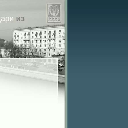
ари
из